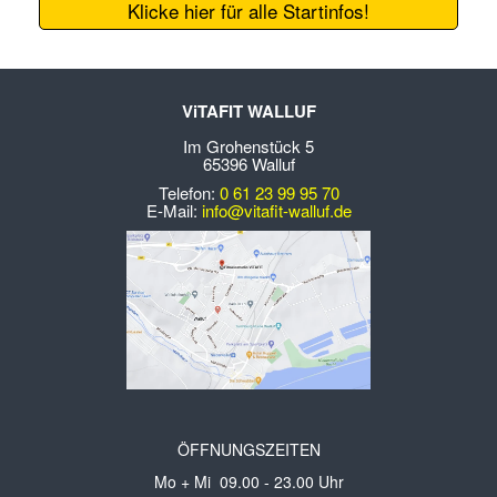
Klicke hier für alle Startinfos!
ViTAFIT WALLUF
Im Grohenstück 5
65396 Walluf
Telefon:
0 61 23 99 95 70
E-Mail:
info@vitafit-walluf.de
ÖFFNUNGSZEITEN
Mo + Mi 09.00 - 23.00 Uhr